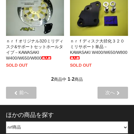
ｎｒｆオリジナル320ミリディ
ｎｒｆディスク大径化３２０
スク&サポートセットホールタ
ミリサポート単品－
イプ－KAWASAKI
KAWASAKI W400/W650/W800
W400/W650/W800
SOLD OUT
SOLD OUT
2
1
2
商品中
-
商品
前へ
次へ
ほかの商品を探す