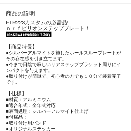
商品の説明
FTR223カスタムの必需品!
ｎｒｆピリオンステッププレート！
【商品特長】
●シルバーアルマイトを施したホールスループレートが
その存在感を引き立てます。
●今まで日陰で寂しいリアステップブラケット周りにイ
ンパクトを与えます。
●取り付けが簡単で、初心者の方でも１０分で装着完了
です。
【仕様】
■材質：アルミニウム
■適合年式：全年式対応
■表面処理：シルバーアルマイト仕上げ
■付属品：
●取り付け用バンド
●オリジナルステッカー