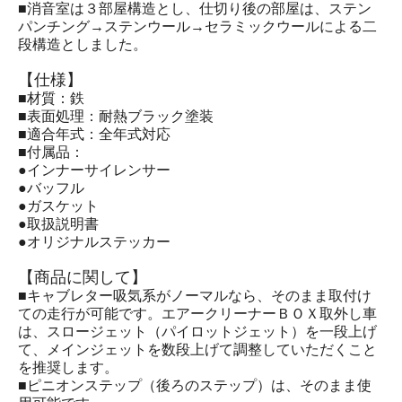
■消音室は３部屋構造とし、仕切り後の部屋は、ステン
パンチング→ステンウール→セラミックウールによる二
段構造としました。
【仕様】
■材質：鉄
■表面処理：耐熱ブラック塗装
■適合年式：全年式対応
■付属品：
●インナーサイレンサー
●バッフル
●ガスケット
●取扱説明書
●オリジナルステッカー
【商品に関して】
■キャブレター吸気系がノーマルなら、そのまま取付け
ての走行が可能です。エアークリーナーＢＯＸ取外し車
は、スロージェット（パイロットジェット）を一段上げ
て、メインジェットを数段上げて調整していただくこと
を推奨します。
■ピニオンステップ（後ろのステップ）は、そのまま使