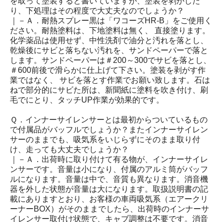
を取って塗装すると書いていますが、塗装を剥がした
り、下処理はその程度で大丈夫なのでしょうか？
｜－Ａ．耐熱スプレー黒は「ワコーズHR-B」をご使用く
ださい。耐熱塗料は、下地塗料は無く、 直接塗ります。
化学薬品は使用せず、中性洗剤で油分と汚れを落とし、
乾燥後にサビと落ちない汚れを、サンドペーパーで落と
します。サンドペーパーは＃200～300でサビを落とし、
＃600前後で滑らかに仕上げて下さい。塗装を剥がす作
業ではなく、 サビを落とす作業でお願い致します。石は
ねで部分的にサビた所は、新聞紙に塗料を吹き付け、刷
毛でにとり、タッチUP作業が効果的です。
Ｑ．インナーサイレンサーとは最初からついているもの
で付属品がバッフルでしょうか？またインナーサイレン
サーのままでも、吸気系をいじらずにそのまま取り付
け、走っても大丈夫でしょうか？
｜－Ａ．出荷時に取り付けて有る物が、インナーサイレ
ンサーです。音量は小になり、付属のアルミ筒がバッフ
ルになります。音量は中で、音質も異なります。消音機
器を外した状態が音量は大になります。取扱説明書の記
載にありますとおり、お客様の車両吸気系（エアークリ
ーナーBOX）がそのままでしたら、出荷時のインナーサ
イレンサー取付け状態で、キャブ調整は不要です。消音