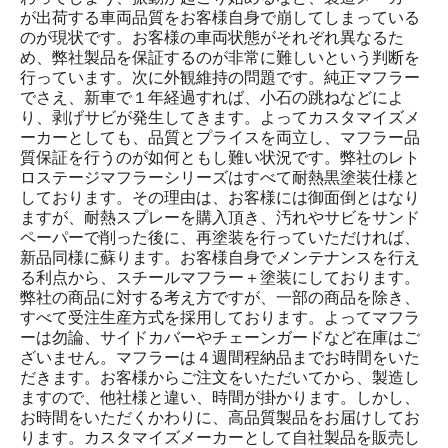
が出荷する車両品質をお客様自身で崩してしまっている
のが現状です。お客様の車両状態がそれぞれ異なるた
め、弊社製品を保証するのが非常に難しいという判断を
行っています。次に外観維持の問題です。純正マフラー
でさえ、新車で１年経過すれば、小石の跳ねなどによ
り、剥げサビが発生してきます。よってカスタマイズメ
ーカーとしても、品質とプライスを両立し、マフラー品
質保証を行うのが如何ともし難い状況です。弊社のレト
ロステージマフラーシリーズはすべて耐熱黒塗装仕様と
しております。その理由は、お客様には御面倒とはなり
ますが、耐熱スプレーを購入頂き、汚れやサビをサンド
ペーパーで削った後に、再塗装を行っていただければ、
新品同様に蘇ります。お客様自身でメンテナンスを行え
る利点から、スチールマフラー＋塗装にしております。
弊社の商品に対する考え方ですが、一部の商品を除き、
すべて受注生産方式を採用しております。よってマフラ
ーは勿論、サイドカバーやチェーンガードなど在庫はご
ざいません。マフラーは４週間程納品までお時間をいた
だきます。お客様からご注文をいただいてから、製造し
ますので、他社様と違い、時間が掛かります。しかし、
お時間をいただくかわりに、高品質製品をお届けしてお
ります。カスタマイズメーカーとして自社製品を販売し