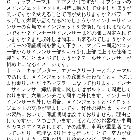
Ｑ．キャブノーマル、エアクリ付ですが、オプションの
メインジェットセットも同時に購入して変更したほうが
良いですか？変えることで何が変わりますか？パワーア
ップして燃費が悪くなるのでしょうか？インナーサイレ
ンサーの有無でメインジェットを交換しなければならな
いですか？インナーサイレンサーはどの様に固定されて
いますか？また取外しは簡単に出来るのでしょうか？マ
フラーの保証期間を教えて下さい。マフラー固定のステ
ー部からサイレンサー部をもう少し上部に上げた仕様に
製作することは可能でしょうか？テールサイレンサーが
斜め上になるイメージです。
｜－Ａ．キャブレター、エアークリーナーともノーマル
であれば、メインジェットの変更を行わなくとも そのま
まお乗りいただけるマフラーになっております。インナ
ーサイレンサー締結構造に関してはボルトにて固定して
おります。六角レンチにて簡単に外れます。インナーサ
イレンサーを外した場合、メインジェットとパイロット
ジェットの交換が望ましいです。弊社の製品は、すべて
の製品において、保証期間は設けておりません。理由と
してですが、２つございます。ほとんどのお客様が車両
をカスタマイズされます。その結果、車両が重量増にな
っていたり、無理な取り付けを行ったことで、空力が変
わってしまう、振動が起こり始めるなど、製造メーカー