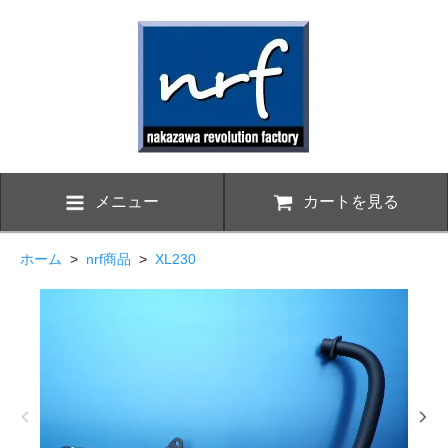
メニュー
カートを見る
ホーム
>
nrf商品
>
XL230