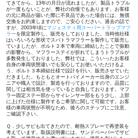
てきてから、13年の月日が流れましたが、製品トラブル
が一度もないことが、弊社の自慢でもあります。お客様
の元に商品が届いた際に不良品であった場合には、無償
交換をお約束しますので、ご安心ください。過去の話で
すが、2003年頃に
マジェスティ用スーパートラップマフ
ラー
を限定製作し、販売をしておりました。当時他社様
はいろいろな形状でスパトラマフラーを製作して販売し
ていましたが、ボルト２本で車両に締結したことで振動
の影響から、マフラーステイが折れてしまうトラブルが
多数発生しておりました。弊社では、こういったお客様
自身の車両状態違いでも安心してお使いいただけるよ
う、ボルト３本締結仕様で設計を行い、販売させていた
だきました。もともとオートバイメーカー出身のエンジ
ニアや職人で設計、製造を行っておりますので、品質に
関しては相当気を使っていると自負しております。マフ
ラー固定ステー部からサイレンサー部をもう少し、上部
に上げた仕様に製作するご希望に関して可能です。お客
様の車両状態が不明なため、後ろのステップにご注意、
ご確認下さい。
Ｑ．少しサビも出てきたので、耐熱スプレーで再塗装を
考えています。取扱説明書には、サンドペーパーでサビ