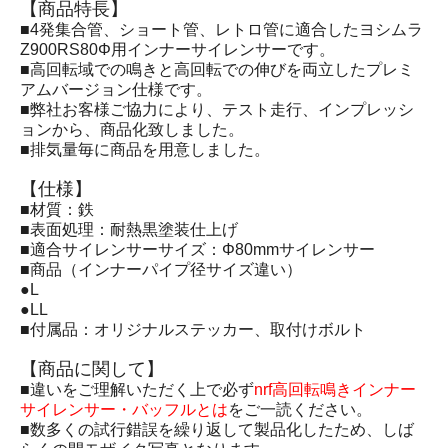
【商品特長】
■4発集合管、ショート管、レトロ管に適合したヨシムラ
Z900RS80Φ用インナーサイレンサーです。
■高回転域での鳴きと高回転での伸びを両立したプレミ
アムバージョン仕様です。
■弊社お客様ご協力により、テスト走行、インプレッシ
ョンから、商品化致しました。
■排気量毎に商品を用意しました。
【仕様】
■材質：鉄
■表面処理：耐熱黒塗装仕上げ
■適合サイレンサーサイズ：Φ80mmサイレンサー
■商品（インナーパイプ径サイズ違い）
●L
●LL
■付属品：オリジナルステッカー、取付けボルト
【商品に関して】
■違いをご理解いただく上で必ず
nrf高回転鳴きインナー
サイレンサー・バッフルとは
をご一読ください。
■数多くの試行錯誤を繰り返して製品化したため、しば