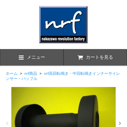
メニュー
カートを見る
ホーム
>
nrf商品
>
nrf高回転鳴き・中回転鳴きインナーサイレ
ンサー・バッフル