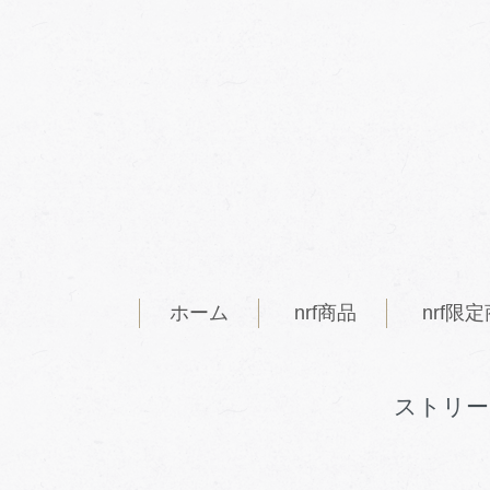
ホーム
nrf商品
nrf限
ストリー