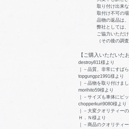
取り付け出来ない場合
取付け不可の場合、
品物の返品は、着払
弊社としては、本商品
ご協力いただけます
（その後の調査結果
【ご購入いただいた
destroy811様より
｜－品質、非常にすばら
topgungpz1991様より
｜－品物を取り付けまし
morihito59様より
｜－サイズも車体にピッ
chopperkuri9080様より
｜－大変クオリティーの
Ｈ．Ｎ様より
｜－商品のクオリティー