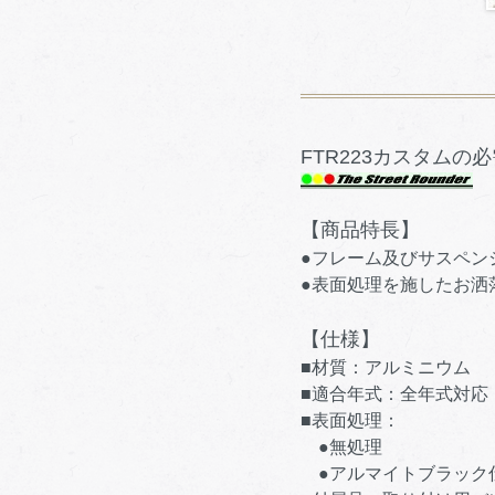
FTR223カスタム
【商品特長】
●フレーム及びサスペン
●表面処理を施したお洒
【仕様】
■材質：アルミニウム
■適合年式：全年式対応
■表面処理：
●無処理
●アルマイトブラック